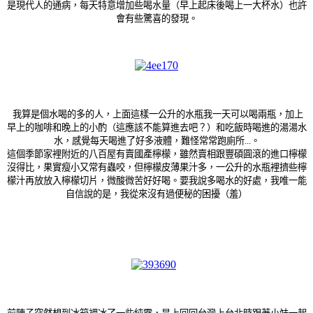
是現代人的通病，每天特意增加些喝水量（早上起床後喝上一大杯水）也許
會有些驚喜的發現。
我算是個水喝的多的人，上面這樣一公升的水瓶我一天可以喝兩瓶，加上
早上的咖啡和晚上的小酌（這應該不能算進去吧？）和吃飯時喝進的湯湯水
水，感覺每天喝進了好多液體，難怪常常跑廁所...。
這個季節家裡附近的八百屋有賣國產檸檬，雖然賣相跟豐碩圓滾的進口檸檬
沒得比，果實瘦小又常有蟲咬，但檸檬皮薄果汁多，一公升的水瓶裡擠些檸
檬汁再放放入檸檬切片，微酸微苦好好喝。要我說多喝水的好處，我唯一能
自信說的是，我從來沒有過便秘的困擾（羞）