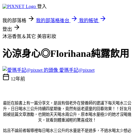
登入
我的部落格
我的部落格後台
我的帳號
登出
沐浴香氛＆其它
美容彩妝
沁涼身心◎Florihana純露飲用
愛瑪手記@pixnet
12年前
最近在臉書上有一篇分享文，是說有個老外在營養師的建議下每天喝水三公
升，日日喝水三公升持續四星期後，竟然有返老還童的回春效果！！好友月
姐被這篇文章激勵，也開始天天喝水兩公升，原本喝水量極少的她才沒喝幾
天，就看到體重減輕的驚喜成效！
姑且不論前者報導裡每日喝水三公升的水量是不是過多，不過水喝太少想必