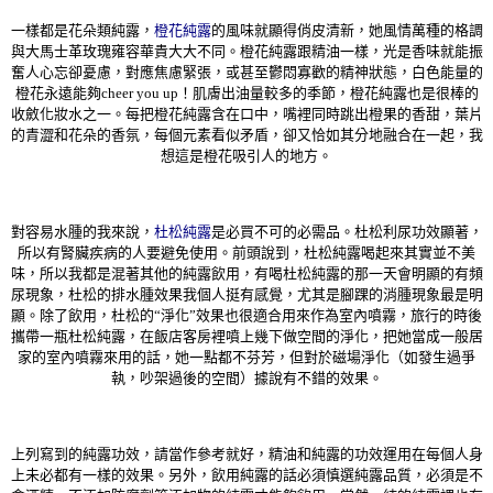
一樣都是花朵類純露，
橙花純露
的風味就顯得俏皮清新，她風情萬種的格調
與大馬士革玫瑰雍容華貴大大不同。橙花純露跟精油一樣，光是香味就能振
奮人心忘卻憂慮，對應焦慮緊張，或甚至鬱悶寡歡的精神狀態，白色能量的
橙花永遠能夠cheer you up！肌膚出油量較多的季節，橙花純露也是很棒的
收斂化妝水之一。每把橙花純露含在口中，嘴裡同時跳出橙果的香甜，葉片
的青澀和花朵的香氛，每個元素看似矛盾，卻又恰如其分地融合在一起，我
想這是橙花吸引人的地方。
對容易水腫的我來說，
杜松純露
是必買不可的必需品。杜松利尿功效顯著，
所以有腎臟疾病的人要避免使用。前頭說到，杜松純露喝起來其實並不美
味，所以我都是混著其他的純露飲用，有喝杜松純露的那一天會明顯的有頻
尿現象，杜松的排水腫效果我個人挺有感覺，尤其是腳踝的消腫現象最是明
顯。除了飲用，杜松的“淨化”效果也很適合用來作為室內噴霧，旅行的時後
攜帶一瓶杜松純露，在飯店客房裡噴上幾下做空間的淨化，把她當成一般居
家的室內噴霧來用的話，她一點都不芬芳，但對於磁場淨化（如發生過爭
執，吵架過後的空間）據說有不錯的效果。
上列寫到的純露功效，請當作參考就好，精油和純露的功效運用在每個人身
上未必都有一樣的效果。另外，飲用純露的話必須慎選純露品質，必須是不