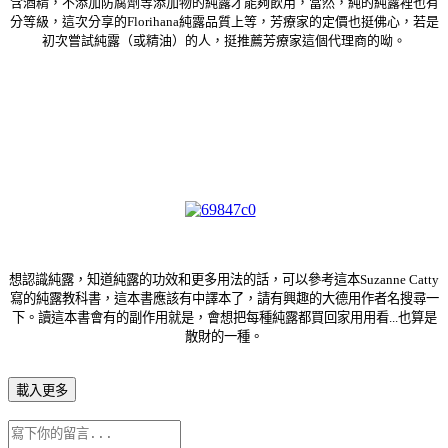
含酒精，不添加防腐劑等添加物的純露才能夠飲用，當然，純的純露裡也有
分等級，這次分享的Florihana純露品質上等，芳療家的定價也挺佛心，若是
初次嘗試純露（或精油）的人，挺推薦芳療家這個代理商的呦。
想認識純露，知道純露的功效和更多用法的話，可以參考這本Suzanne Catty
寫的純露教科書，這本書應該有中譯本了，請有興趣的大德用作者名搜尋一
下。讀這本書會有的副作用就是，會想把每種純露都買回家用用看...也算是
散財的一種。
載入更多