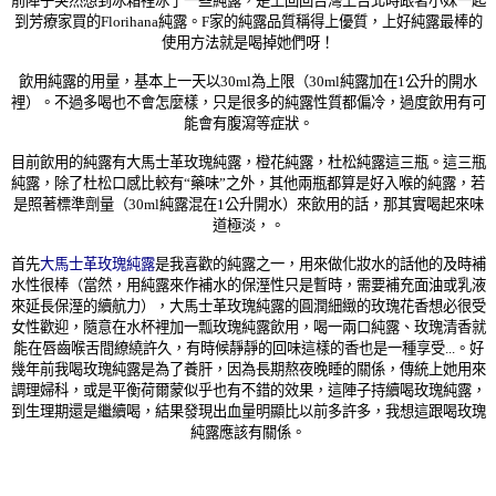
前陣子突然想到冰箱裡冰了一些純露，是上回回台灣上台北時跟著小妹一起
到芳療家買的Florihana純露。F家的純露品質稱得上優質，上好純露最棒的
使用方法就是喝掉她們呀！
飲用純露的用量，基本上一天以30ml為上限（30ml純露加在1公升的開水
裡）。不過多喝也不會怎麼樣，只是很多的純露性質都偏冷，過度飲用有可
能會有腹瀉等症狀。
目前飲用的純露有大馬士革玫瑰純露，橙花純露，杜松純露這三瓶。這三瓶
純露，除了杜松口感比較有“藥味”之外，其他兩瓶都算是好入喉的純露，若
是照著標準劑量（30ml純露混在1公升開水）來飲用的話，那其實喝起來味
道極淡，。
首先
大馬士革玫瑰純露
是我喜歡的純露之一，用來做化妝水的話他的及時補
水性很棒（當然，用純露來作補水的保溼性只是暫時，需要補充面油或乳液
來延長保溼的續航力），大馬士革玫瑰純露的圓潤細緻的玫瑰花香想必很受
女性歡迎，隨意在水杯裡加一瓢玫瑰純露飲用，喝一兩口純露、玫瑰清香就
能在唇齒喉舌間繚繞許久，有時候靜靜的回味這樣的香也是一種享受...。好
幾年前我喝玫瑰純露是為了養肝，因為長期熬夜晚睡的關係，傳統上她用來
調理婦科，或是平衡荷爾蒙似乎也有不錯的效果，這陣子持續喝玫瑰純露，
到生理期還是繼續喝，結果發現出血量明顯比以前多許多，我想這跟喝玫瑰
純露應該有關係。